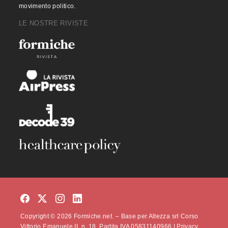
movimento politico.
LE NOSTRE RIVISTE
Copyright © 2026 Formiche.net. – Base per Altezza srl Corso
Vittorio Emanuele II, n. 18, Partita IVA 05831140966 |
Privacy