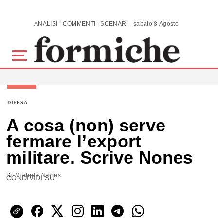
Skip to main content
ANALISI | COMMENTI | SCENARI - sabato 8 Agosto 2026
DIFESA
A cosa (non) serve
fermare l’export
militare. Scrive Nones
Di
Michele Nones
CONDIVIDI SU: