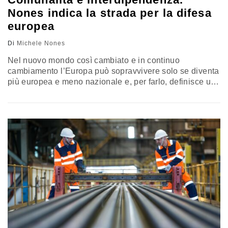
Nones indica la strada per la difesa
europea
Di
Michele Nones
Nel nuovo mondo così cambiato e in continuo
cambiamento l’Europa può sopravvivere solo se diventa
più europea e meno nazionale e, per farlo, definisce un
nuovo percorso che rafforzi la sua difesa e sicurezza,
superando i limiti e gli ostacoli che fino ad ora l’hanno
bloccata. L’analisi di Michele Nones, vice presidente
dell’Istituto affari internazionali