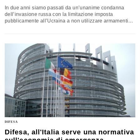
In due anni siamo passati da un’unanime condanna
dell’invasione russa con la limitazione imposta
pubblicamente all’Ucraina a non utilizzare armamenti
italiani sul territorio russo, caso unico fra i principali
Paesi occidentali – coi quali rischiamo di perdere la
faccia. Non sembra esserci alla base una credibile
strategia internazionale al di là dei tatticismi elettorali. Il
commento di Michele Nones, vicepresidente dell’Istituto
affari internazionali
DIFESA
Difesa, all'Italia serve una normativa