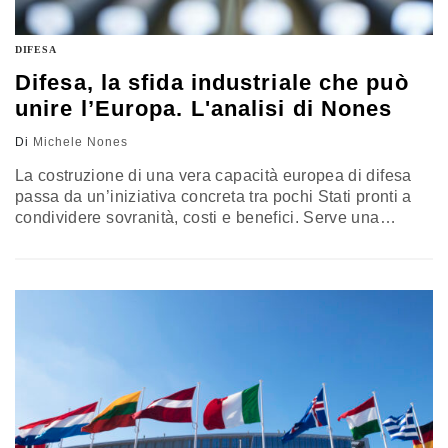
DIFESA
Difesa, la sfida industriale che può
unire l’Europa. L'analisi di Nones
Di
Michele Nones
La costruzione di una vera capacità europea di difesa
passa da un’iniziativa concreta tra pochi Stati pronti a
condividere sovranità, costi e benefici. Serve una
cooperazione strutturata e specializzata, capace di
legare gli interessi industriali e strategici. Pubblichiamo
un estratto del saggio “Prospettive e limiti dell’industria
della difesa” di Michele Nones sul nuovo numero de
“leSfide – Non c’è Futuro senza memoria”, periodico di
studi, riflessioni e approfondimento edito dalla
Fondazione Craxi dal titolo “Il nodo europeo. La difesa
europea a cavallo tra due secoli”