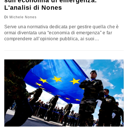
sull'economia di emergenza.
L'analisi di Nones
Di
Michele Nones
Serve una normativa dedicata per gestire quella che è
ormai diventata una “economia di emergenza” e far
comprendere all’opinione pubblica, ai suoi
rappresentanti e al mondo dell’informazione la gravità
della situazione. L’incendio si sta propagando in molte
parti del mondo e la deterrenza è sicuramente uno degli
strumenti più validi per contenerlo. L’analisi di Michele
Nones, vicepresidente dell’Istituto affari internazionali,
nella quarta e ultima parte di una riflessione a puntate
sulla Difesa europea