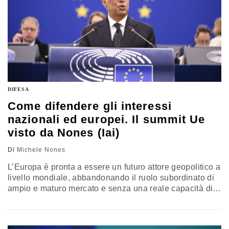
DIFESA
Come difendere gli interessi
nazionali ed europei. Il summit Ue
visto da Nones (Iai)
Di
Michele Nones
L’Europa è pronta a essere un futuro attore geopolitico a
livello mondiale, abbandonando il ruolo subordinato di
ampio e maturo mercato e senza una reale capacità di
far valere i suoi interessi nelle architetture future di
sicurezza globale? Il commento di Michele Nones,
vicepresidente dell’Istituto affari internazionali