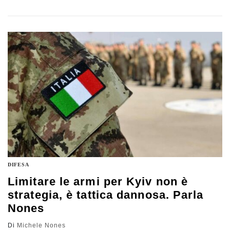
l’importanza di un Libro bianco sulla difesa, l’efficienza
della spesa comune e la strategia congiunta per
affrontare le minacce da est. Particolare attenzione per il
ruolo che può ricoprire l’Italia nel bilanciare l’attenzione
sul fronte sud. L’analisi di Michele Nones, vice
presidente dell’Istituto affari internazionali (Iai)
DIFESA
Limitare le armi per Kyiv non è
strategia, è tattica dannosa. Parla
Nones
Di
Michele Nones