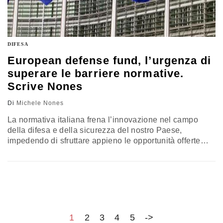
DIFESA
European defense fund, l’urgenza di
superare le barriere normative.
Scrive Nones
Di
Michele Nones
La normativa italiana frena l’innovazione nel campo
della difesa e della sicurezza del nostro Paese,
impedendo di sfruttare appieno le opportunità offerte
dall’European Defense Fund. Lo spiega Michele Nones,
vicepresidente dell’Istituto affari internazionali, nella
seconda parte di una riflessione a puntate sulla Difesa
europea
1
2
3
4
5
->