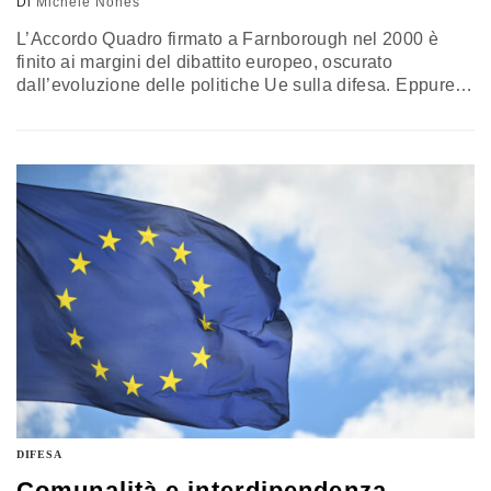
Di
Michele Nones
L’Accordo Quadro firmato a Farnborough nel 2000 è
finito ai margini del dibattito europeo, oscurato
dall’evoluzione delle politiche Ue sulla difesa. Eppure,
di fronte alle difficoltà dell’integrazione militare, alla
Brexit e al mutato contesto geopolitico, quel modello
potrebbe offrire una base concreta per rilanciare la
cooperazione tra i principali Paesi europei. Con una
governance rafforzata, un mercato più integrato e
programmi condivisi, l’obiettivo sarebbe costruire
capacità comuni senza attendere nuove riforme dei
Trattati. La riflessione di Michele Nones, vice presidente
dell’Istituto affari internazionali
DIFESA
Comunalità e interdipendenza.