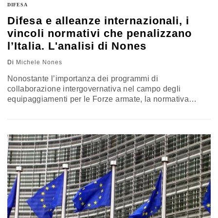
DIFESA
Difesa e alleanze internazionali, i
vincoli normativi che penalizzano
l’Italia. L'analisi di Nones
Di
Michele Nones
Nonostante l’importanza dei programmi di
collaborazione intergovernativa nel campo degli
equipaggiamenti per le Forze armate, la normativa
italiana non li copre adeguatamente se vi partecipano
Paesi extra-Ue. Eppure basterebbe revisionare la legge
185/1990 per assicurare al nostro Paese una migliore
difesa. Lo spiega Michele Nones, vicepresidente
dell’Istituto affari internazionali, nella terza parte di una
riflessione a puntate sulla Difesa europea