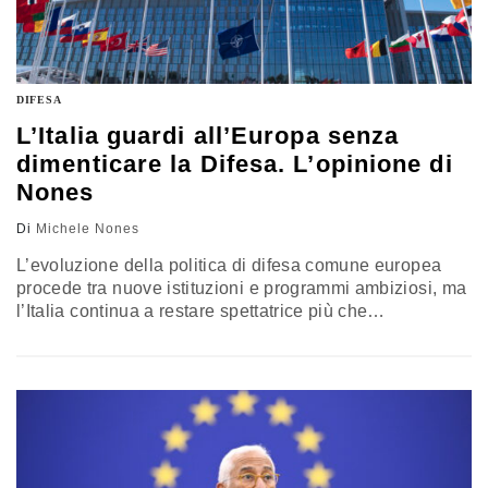
DIFESA
L’Italia guardi all’Europa senza
dimenticare la Difesa. L’opinione di
Nones
Di
Michele Nones
L’evoluzione della politica di difesa comune europea
procede tra nuove istituzioni e programmi ambiziosi, ma
l’Italia continua a restare spettatrice più che
protagonista. Mentre l’Europa si riorganizza di fronte al
disimpegno americano e alle incertezze globali, Roma
rischia di mancare l’appuntamento con la storia.
L’opinione di Michele Nones, vice presidente
dell’Istituto affari internazionali