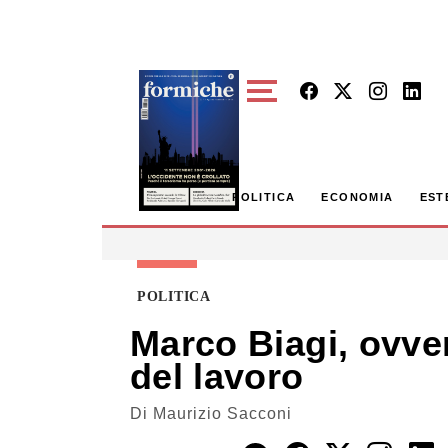
Skip to main content
POLITICA
ECONOMIA
EST
POLITICA
Marco Biagi, ovver
del lavoro
Di
Maurizio Sacconi