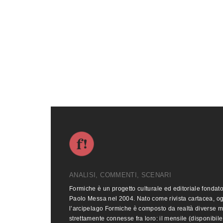
ANALISI, COMMENTI, SCENARI
Formiche è un progetto culturale ed editoriale fondat
Paolo Messa nel 2004. Nato come rivista cartacea, o
l’arcipelago Formiche è composto da realtà diverse 
strettamente connesse fra loro: il mensile (disponibile