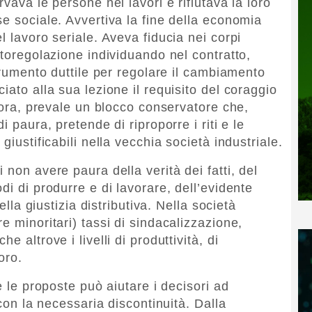
vava le persone nei lavori e rifiutava la loro
e sociale. Avvertiva la fine della economia
l lavoro seriale. Aveva fiducia nei corpi
utoregolazione individuando nel contratto,
strumento duttile per regolare il cambiamento
iato alla sua lezione il requisito del coraggio
ttora, prevale un blocco conservatore che,
i paura, pretende di riproporre i riti e le
giustificabili nella vecchia società industriale.
 non avere paura della verità dei fatti, del
di di produrre e di lavorare, dell’evidente
ella giustizia distributiva. Nella società
e minoritari) tassi di sindacalizzazione,
 altrove i livelli di produttività, di
oro.
e le proposte può aiutare i decisori ad
 con la necessaria discontinuità. Dalla