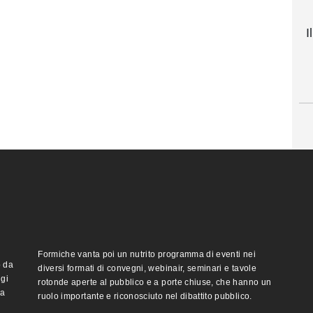
I
Formiche vanta poi un nutrito programma di eventi nei
o da
diversi formati di convegni, webinair, seminari e tavole
ggi
rotonde aperte al pubblico e a porte chiuse, che hanno un
ma
ruolo importante e riconosciuto nel dibattito pubblico.