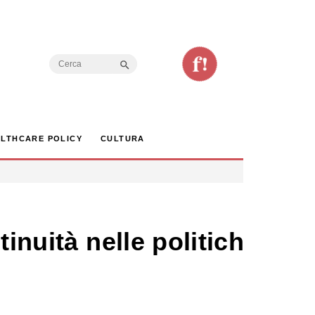
Search Button
Search
for:
LTHCARE POLICY
CULTURA
inuità nelle politiche