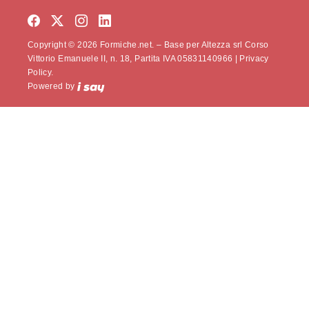
Copyright © 2026 Formiche.net. – Base per Altezza srl Corso
Vittorio Emanuele II, n. 18, Partita IVA 05831140966 |
Privacy
Policy.
Powered by