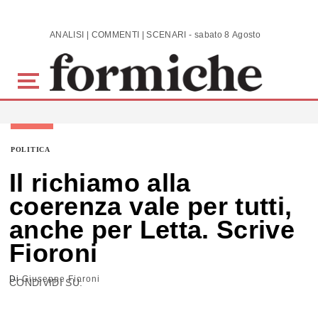
Skip to main content
ANALISI | COMMENTI | SCENARI - sabato 8 Agosto 2026
POLITICA
Il richiamo alla
coerenza vale per tutti,
anche per Letta. Scrive
Fioroni
Di
Giuseppe Fioroni
CONDIVIDI SU: