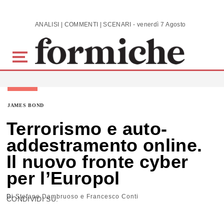
Skip to main content
ANALISI | COMMENTI | SCENARI - venerdì 7 Agosto 2026
JAMES BOND
Terrorismo e auto-
addestramento online.
Il nuovo fronte cyber
per l’Europol
Di
Stefano Dambruoso e Francesco Conti
CONDIVIDI SU: