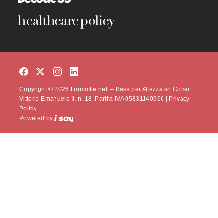
Copyright © 2026 Formiche.net. – Base per Altezza srl Corso
Vittorio Emanuele II, n. 18, Partita IVA 05831140966 |
Privacy
Policy.
Powered by