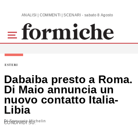
Skip to main content
ANALISI | COMMENTI | SCENARI - sabato 8 Agosto 2026
ESTERI
Dabaiba presto a Roma.
Di Maio annuncia un
nuovo contatto Italia-
Libia
Di
Ferruccio Michelin
CONDIVIDI SU: