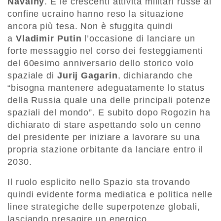
Navalny
. E le crescenti attività militari russe al
confine ucraino hanno reso la situazione
ancora più tesa. Non è sfuggita quindi
a
Vladimir Putin
l’occasione di lanciare un
forte messaggio nel corso dei festeggiamenti
del 60esimo anniversario dello storico volo
spaziale di
Jurij Gagarin
, dichiarando che
“bisogna mantenere adeguatamente lo status
della Russia quale una delle principali potenze
spaziali del mondo”. E subito dopo Rogozin ha
dichiarato di stare aspettando solo un cenno
del presidente per iniziare a lavorare su una
propria stazione orbitante da lanciare entro il
2030.
Il ruolo esplicito nello Spazio sta trovando
quindi evidente forma mediatica e politica nelle
linee strategiche delle superpotenze globali,
lasciando presagire un energico