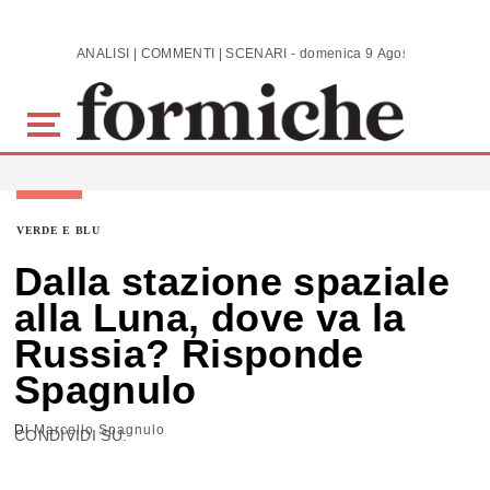
Skip to main content
ANALISI | COMMENTI | SCENARI - domenica 9 Agosto 2026
VERDE E BLU
Dalla stazione spaziale
alla Luna, dove va la
Russia? Risponde
Spagnulo
Di
Marcello Spagnulo
CONDIVIDI SU: