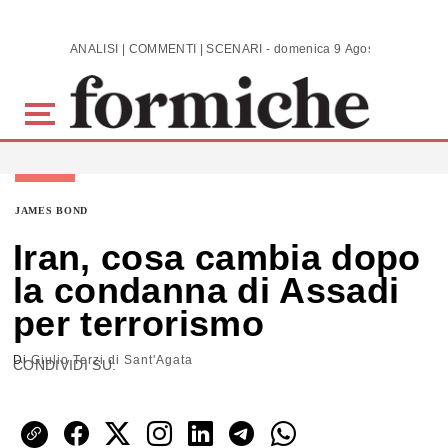
Skip to main content
ANALISI | COMMENTI | SCENARI - domenica 9 Agosto 2026
JAMES BOND
Iran, cosa cambia dopo
la condanna di Assadi
per terrorismo
Di
Giulio Terzi di Sant'Agata
CONDIVIDI SU: