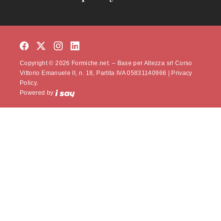
Copyright © 2026 Formiche.net. – Base per Altezza srl Corso
Vittorio Emanuele II, n. 18, Partita IVA 05831140966 |
Privacy
Policy.
Powered by