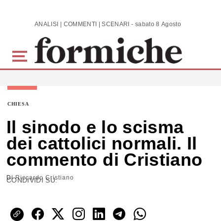
Skip to main content
ANALISI | COMMENTI | SCENARI - sabato 8 Agosto 2026
CHIESA
Il sinodo e lo scisma
dei cattolici normali. Il
commento di Cristiano
Di
Riccardo Cristiano
CONDIVIDI SU: