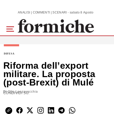
Skip to main content
ANALISI | COMMENTI | SCENARI - sabato 8 Agosto 2026
DIFESA
Riforma dell’export
militare. La proposta
(post-Brexit) di Mulé
Di
Otto Lanzavecchia
CONDIVIDI SU: