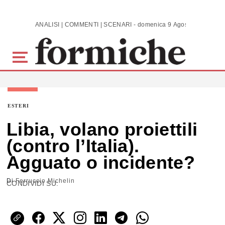
Skip to main content
ANALISI | COMMENTI | SCENARI - domenica 9 Agosto 2026
ESTERI
Libia, volano proiettili
(contro l’Italia).
Agguato o incidente?
Di
Ferruccio Michelin
CONDIVIDI SU: