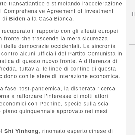
rto transatlantico e stimolando l’accelerazione
del Comprehensive Agreement of Investment
I
o di
Biden
alla Casa Bianca.
ecuperato il rapporto con gli alleati europei
n fronte che trascende la mera sicurezza
vi delle democrazie occidentali. La sincronia
ontro alcuni ufficiali del Partito Comunista in
astica di questo nuovo fronte. A differenza di
edda, tuttavia, le linee di confine di questa
cidono con le sfere di interazione economica.
va fase post-pandemica, la disperata ricerca
na a rafforzare l’interesse di molti attori
i economici con Pechino, specie sulla scia
mo piano quinquennale approvato nei mesi
of
Shi
Yinhong
, rinomato esperto cinese di