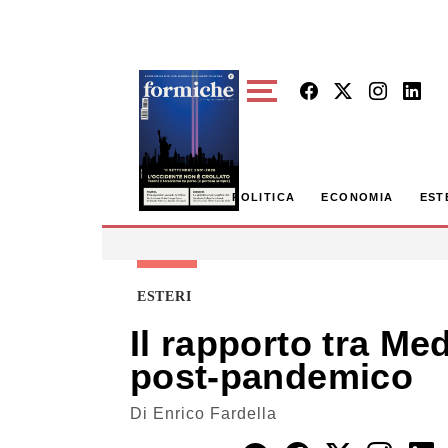
Skip to main content
POLITICA
ECONOMIA
EST
ESTERI
Il rapporto tra Me
post-pandemico
Di
Enrico Fardella