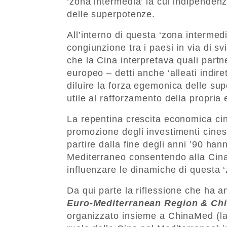
‘zona intermedia’ la cui indipenden
delle superpotenze.
All’interno di questa ‘zona intermed
congiunzione tra i paesi in via di s
che la Cina interpretava quali partne
europeo – detti anche ‘alleati indire
diluire la forza egemonica delle s
utile al rafforzamento della propria
La repentina crescita economica cine
promozione degli investimenti cinesi
partire dalla fine degli anni ’90 ha
Mediterraneo consentendo alla Cin
influenzare le dinamiche di questa 
Da qui parte la riflessione che ha an
Euro-Mediterranean Region & Chi
organizzato insieme a ChinaMed (la