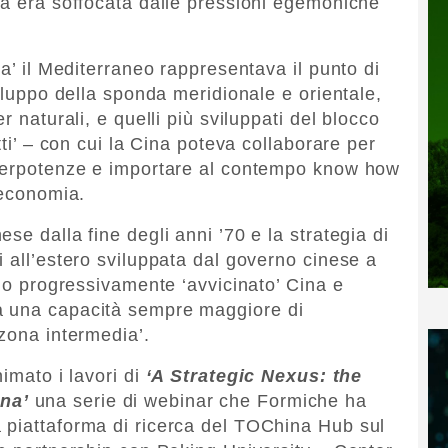
za era soffocata dalle pressioni egemoniche
ia’ il Mediterraneo rappresentava il punto di
viluppo della sponda meridionale e orientale,
r naturali, e quelli più sviluppati del blocco
tti’ – con cui la Cina poteva collaborare per
uperpotenze e importare al contempo know how
 economia.
se dalla fine degli anni ’70 e la strategia di
 all’estero sviluppata dal governo cinese a
nno progressivamente ‘avvicinato’ Cina e
a una capacità sempre maggiore di
‘zona intermedia’.
imato i lavori di
‘A Strategic Nexus: the
na’
una serie di webinar che Formiche ha
 piattaforma di ricerca del TOChina Hub sul