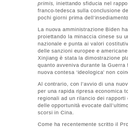
primis,
iniettando sfiducia nel rappo
franco-tedesca sulla conclusione 
pochi giorni prima dell’insediament
La nuova amministrazione Biden ha r
proiettando la minaccia cinese su u
nazionale e punta ai valori costituti
delle sanzioni europee e americane c
Xinjiang è stata la dimostrazione pl
quanto avveniva durante la Guerra fr
nuova contesa ‘ideologica’ non coin
Al contrario, con l’avvio di una nuo
per una rapida ripresa economica tor
regionali ad un rilancio dei rapport
delle opportunità evocate dall’ulti
scorsi in Cina.
Come ha recentemente scritto il Pr