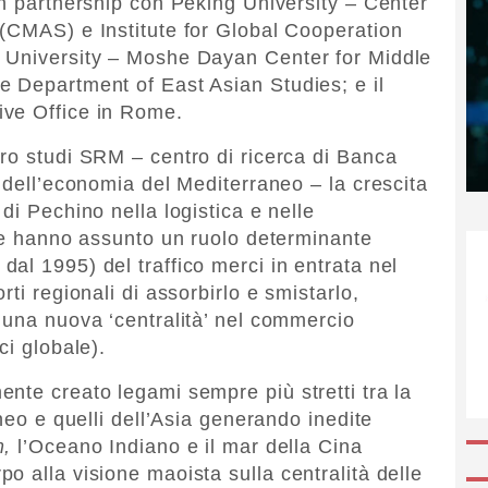
in partnership con Peking University – Center
(CMAS) e Institute for Global Cooperation
 University – Moshe Dayan Center for Middle
e Department of East Asian Studies; e il
ive Office in Rome.
ro studi SRM – centro di ricerca di Banca
 dell’economia del Mediterraneo – la crescita
di Pechino nella logistica e nelle
one hanno assunto un ruolo determinante
al 1995) del traffico merci in entrata nel
ti regionali di assorbirlo e smistarlo,
 una nuova ‘centralità’ nel commercio
ci globale).
nte creato legami sempre più stretti tra la
aneo e quelli dell’Asia generando inedite
m,
l’Oceano Indiano e il mar della Cina
o alla visione maoista sulla centralità delle