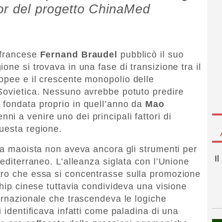
sor del progetto ChinaMed
 francese
Fernand
Braudel
pubblicò il suo
one si trovava in una fase di transizione tra il
opee e il crescente monopolio delle
 Sovietica. Nessuno avrebbe potuto predire
 fondata proprio in quell’anno da
Mao
ni a venire uno dei principali fattori di
uesta regione.
ina maoista non aveva ancora gli strumenti per
I
Mediterraneo. L’alleanza siglata con l’Unione
tro che essa si concentrasse sulla promozione
ship cinese tuttavia condivideva una visione
ternazionale che trascendeva le logiche
i identificava infatti come paladina di una