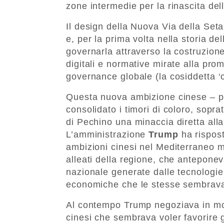
zone intermedie per la rinascita del
Il design della Nuova Via della Set
e, per la prima volta nella storia d
governarla attraverso la costruzione
digitali e normative mirate alla pro
governance globale (la cosiddetta ‘c
Questa nuova ambizione cinese – pr
consolidato i timori di coloro, sop
di Pechino una minaccia diretta alla 
L’amministrazione
Trump
ha rispos
ambizioni cinesi nel Mediterraneo mir
alleati della regione, che antepone
nazionale generate dalle tecnologie e
economiche che le stesse sembrav
Al contempo Trump negoziava in mo
cinesi che sembrava voler favorire gl