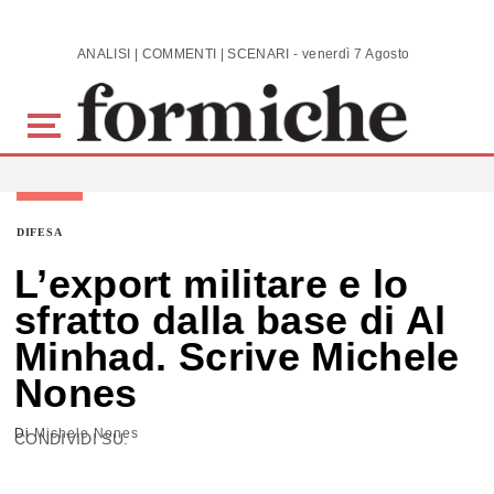
Skip to main content
ANALISI | COMMENTI | SCENARI - venerdì 7 Agosto 2026
DIFESA
L’export militare e lo
sfratto dalla base di Al
Minhad. Scrive Michele
Nones
Di
Michele Nones
CONDIVIDI SU: