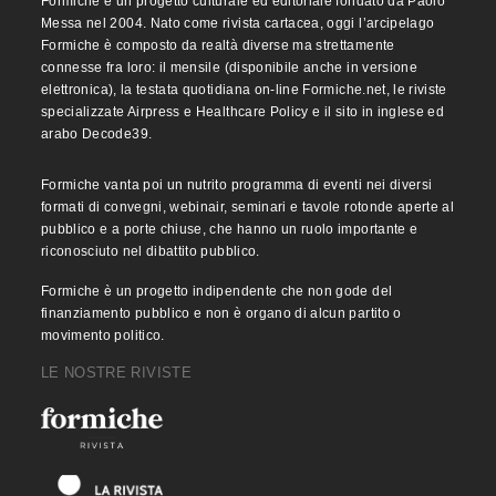
Formiche è un progetto culturale ed editoriale fondato da Paolo
Messa nel 2004. Nato come rivista cartacea, oggi l’arcipelago
Formiche è composto da realtà diverse ma strettamente
connesse fra loro: il mensile (disponibile anche in versione
elettronica), la testata quotidiana on-line Formiche.net, le riviste
specializzate Airpress e Healthcare Policy e il sito in inglese ed
arabo Decode39.
Formiche vanta poi un nutrito programma di eventi nei diversi
formati di convegni, webinair, seminari e tavole rotonde aperte al
pubblico e a porte chiuse, che hanno un ruolo importante e
riconosciuto nel dibattito pubblico.
Formiche è un progetto indipendente che non gode del
finanziamento pubblico e non è organo di alcun partito o
movimento politico.
LE NOSTRE RIVISTE