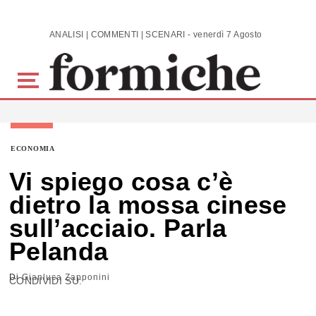
Skip to main content
ANALISI | COMMENTI | SCENARI - venerdì 7 Agosto 2026
ECONOMIA
Vi spiego cosa c’è
dietro la mossa cinese
sull’acciaio. Parla
Pelanda
Di
Gianluca Zapponini
CONDIVIDI SU: