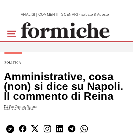
Skip to main content
ANALISI | COMMENTI | SCENARI - sabato 8 Agosto 2026
POLITICA
Amministrative, cosa
(non) si dice su Napoli.
Il commento di Reina
Di
Raffaele Reina
CONDIVIDI SU: