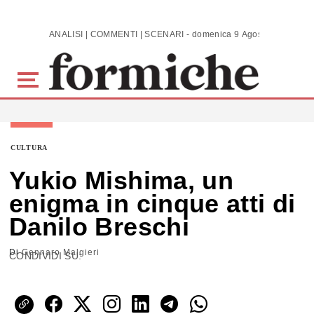
Skip to main content
ANALISI | COMMENTI | SCENARI - domenica 9 Agosto 2026
CULTURA
Yukio Mishima, un
enigma in cinque atti di
Danilo Breschi
Di
Gennaro Malgieri
CONDIVIDI SU: