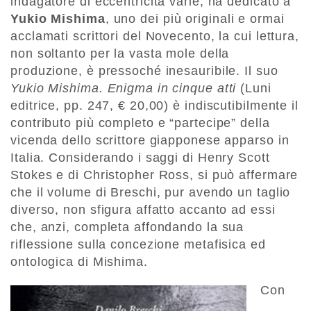
indagatore di eccentricità varie, ha dedicato a
Yukio Mishima
, uno dei più originali e ormai
acclamati scrittori del Novecento, la cui lettura,
non soltanto per la vasta mole della
produzione, è pressoché inesauribile. Il suo
Yukio Mishima. Enigma in cinque atti
(Luni
editrice, pp. 247, € 20,00) è indiscutibilmente il
contributo più completo e “partecipe” della
vicenda dello scrittore giapponese apparso in
Italia. Considerando i saggi di Henry Scott
Stokes e di Christopher Ross, si può affermare
che il volume di Breschi, pur avendo un taglio
diverso, non sfigura affatto accanto ad essi
che, anzi, completa affondando la sua
riflessione sulla concezione metafisica ed
ontologica di Mishima.
Con