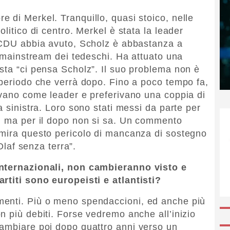
 di Merkel. Tranquillo, quasi stoico, nelle
litico di centro. Merkel è stata la leader
a CDU abbia avuto, Scholz è abbastanza a
l mainstream dei tedeschi. Ha attuato una
sta “ci pensa Scholz”. Il suo problema non è
 periodo che verrà dopo. Fino a poco tempo fa,
evano come leader e preferivano una coppia di
a sinistra. Loro sono stati messi da parte per
e, ma per il dopo non si sa. Un commento
 mira questo pericolo di mancanza di sostegno
 Olaf senza terra”.
internazionali, non cambieranno visto e
rtiti sono europeisti e atlantisti?
menti. Più o meno spendaccioni, ed anche più
n più debiti. Forse vedremo anche all’inizio
cambiare poi dopo quattro anni verso un