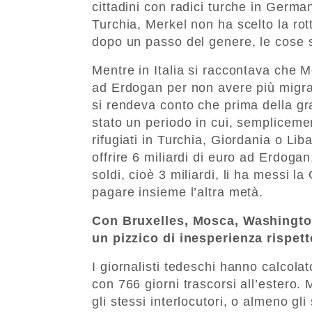
cittadini con radici turche in Germa
Turchia, Merkel non ha scelto la ro
dopo un passo del genere, le cose 
Mentre in Italia si raccontava che M
ad Erdogan per non avere più migrant
si rendeva conto che prima della gr
stato un periodo in cui, sempliceme
rifugiati in Turchia, Giordania o Li
offrire 6 miliardi di euro ad Erdogan,
soldi, cioè 3 miliardi, li ha messi la
pagare insieme l’altra metà.
Con Bruxelles, Mosca, Washington
un pizzico di inesperienza rispe
I giornalisti tedeschi hanno calcolat
con 766 giorni trascorsi all’ester
gli stessi interlocutori, o almeno g