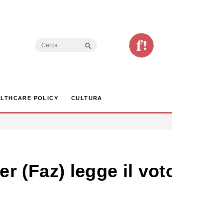
Search Button
Search
for:
LTHCARE POLICY
CULTURA
er (Faz) legge il voto