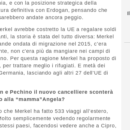
nia, e con la posizione strategica della
ttura definitiva con Erdogan, pensando che
I
sarebbero andate ancora peggio.
erkel avrebbe costretto la UE a regalare soldi
i, la storia è stata del tutto diversa: Merkel
ande ondata di migrazione nel 2015, c’era
nte, non c’era più da mangiare nei campi di
bano. Per questa ragione Merkel ha proposto di
 per trattare meglio i rifugiati. E metà dei
 Germania, lasciando agli altri 27 dell’UE di
 e Pechino il nuovo cancelliere sconterà
tto alla “mamma”Angela?
o che Merkel ha fatto 533 viaggi all’estero,
o. Molto semplicemente vedendo regolarmente
li stessi paesi, facendosi vedere anche a Cipro,