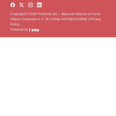
Copyright © 2026 Formiche.net. – Base per Altezza srl Corso
Vittorio Emanuele II, n. 18, Partita IVA 05831140966 |
Privacy
Policy.
Powered by