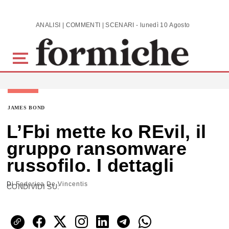
Skip to main content
ANALISI | COMMENTI | SCENARI - lunedì 10 Agosto 2026
JAMES BOND
L’Fbi mette ko REvil, il
gruppo ransomware
russofilo. I dettagli
Di
Federica De Vincentis
CONDIVIDI SU: