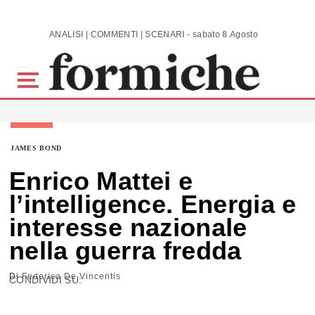
Skip to main content
ANALISI | COMMENTI | SCENARI - sabato 8 Agosto 2026
JAMES BOND
Enrico Mattei e
l’intelligence. Energia e
interesse nazionale
nella guerra fredda
Di
Federica De Vincentis
CONDIVIDI SU: