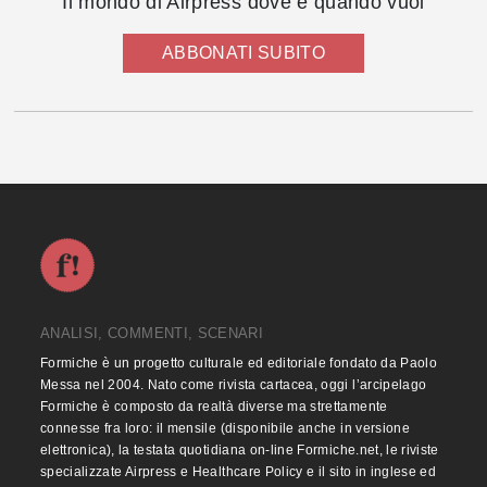
Il mondo di Airpress dove e quando vuoi
ABBONATI SUBITO
ANALISI, COMMENTI, SCENARI
Formiche è un progetto culturale ed editoriale fondato da Paolo
Messa nel 2004. Nato come rivista cartacea, oggi l’arcipelago
Formiche è composto da realtà diverse ma strettamente
connesse fra loro: il mensile (disponibile anche in versione
elettronica), la testata quotidiana on-line Formiche.net, le riviste
specializzate Airpress e Healthcare Policy e il sito in inglese ed