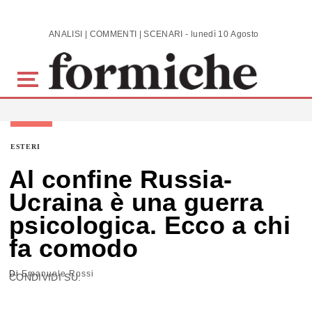
Skip to main content
ANALISI | COMMENTI | SCENARI - lunedì 10 Agosto 2026
ESTERI
Al confine Russia-
Ucraina è una guerra
psicologica. Ecco a chi
fa comodo
Di
Emanuele Rossi
CONDIVIDI SU: