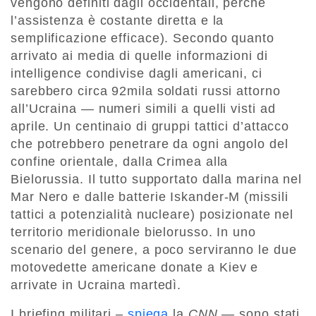
vengono definiti dagli occidentali, perché
l’assistenza è costante diretta e la
semplificazione efficace). Secondo quanto
arrivato ai media di quelle informazioni di
intelligence condivise dagli americani, ci
sarebbero circa 92mila soldati russi attorno
all’Ucraina — numeri simili a quelli visti ad
aprile. Un centinaio di gruppi tattici d’attacco
che potrebbero penetrare da ogni angolo del
confine orientale, dalla Crimea alla
Bielorussia. Il tutto supportato dalla marina nel
Mar Nero e dalle batterie Iskander-M (missili
tattici a potenzialità nucleare) posizionate nel
territorio meridionale bielorusso. In uno
scenario del genere, a poco serviranno le due
motovedette americane donate a Kiev e
arrivate in Ucraina martedì.
I briefing militari –
spiega
la
CNN
— sono stati