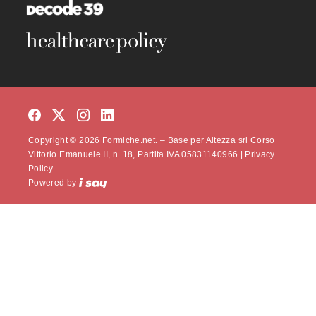
Copyright © 2026 Formiche.net. – Base per Altezza srl Corso
Vittorio Emanuele II, n. 18, Partita IVA 05831140966 |
Privacy
Policy.
Powered by