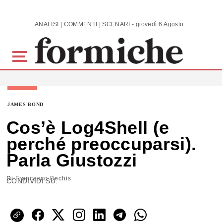
Skip to main content
ANALISI | COMMENTI | SCENARI - giovedì 6 Agosto 2026
JAMES BOND
Cos’è Log4Shell (e
perché preoccuparsi).
Parla Giustozzi
Di
Francesco Bechis
CONDIVIDI SU: