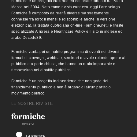
Formiche è un progetto culturale ed editoriale fondato da Paolo
Messa nel 2004. Nato come rivista cartacea, oggi l’arcipelago
Formiche è composto da realtà diverse ma strettamente
connesse fra loro: il mensile (disponibile anche in versione
elettronica), la testata quotidiana on-line Formiche.net, le riviste
specializzate Airpress e Healthcare Policy e il sito in inglese ed
arabo Decode39.
Formiche vanta poi un nutrito programma di eventi nei diversi
formati di convegni, webinair, seminari e tavole rotonde aperte al
pubblico e a porte chiuse, che hanno un ruolo importante e
riconosciuto nel dibattito pubblico.
Formiche è un progetto indipendente che non gode del
finanziamento pubblico e non è organo di alcun partito o
movimento politico.
LE NOSTRE RIVISTE