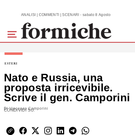
Skip to main content
ANALISI | COMMENTI | SCENARI - sabato 8 Agosto 2026
ESTERI
Nato e Russia, una
proposta irricevibile.
Scrive il gen. Camporini
Di
Vincenzo Camporini
CONDIVIDI SU: