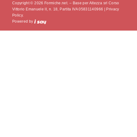
Copyright © 2026 Formiche.net. – Base per Altezza srl Corso
Vittorio Emanuele II, n. 18, Partita IVA 05831140966 |
Privacy
Policy.
Powered by