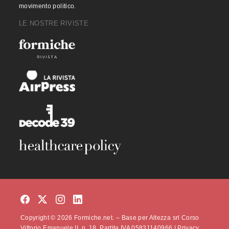
movimento politico.
LE NOSTRE RIVISTE
Copyright © 2026 Formiche.net. – Base per Altezza srl Corso
Vittorio Emanuele II, n. 18, Partita IVA 05831140966 |
Privacy