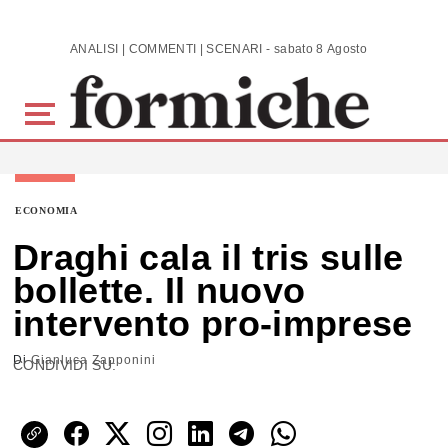
Skip to main content
ANALISI | COMMENTI | SCENARI - sabato 8 Agosto 2026
ECONOMIA
Draghi cala il tris sulle
bollette. Il nuovo
intervento pro-imprese
Di
Gianluca Zapponini
CONDIVIDI SU: