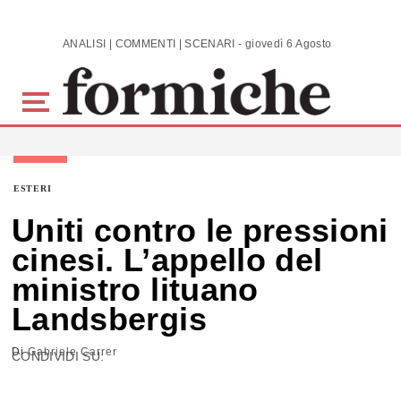
Skip to main content
ANALISI | COMMENTI | SCENARI - giovedì 6 Agosto 2026
ESTERI
Uniti contro le pressioni
cinesi. L’appello del
ministro lituano
Landsbergis
Di
Gabriele Carrer
CONDIVIDI SU: