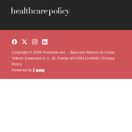
Copyright © 2026 Formiche.net. – Base per Altezza srl Corso
Vittorio Emanuele II, n. 18, Partita IVA 05831140966 |
Privacy
Policy.
Powered by