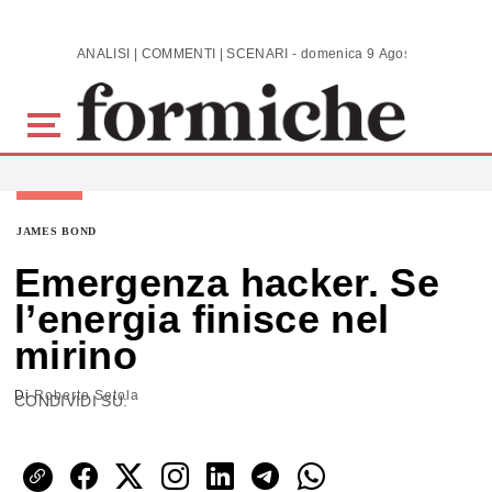
Skip to main content
ANALISI | COMMENTI | SCENARI - domenica 9 Agosto 2026
JAMES BOND
Emergenza hacker. Se
l’energia finisce nel
mirino
Di
Roberto Setola
CONDIVIDI SU: