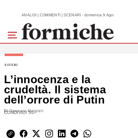
Skip to main content
ANALISI | COMMENTI | SCENARI - domenica 9 Agosto 2026
ESTERI
L’innocenza e la
crudeltà. Il sistema
dell’orrore di Putin
Di
Gennaro Malgieri
CONDIVIDI SU: