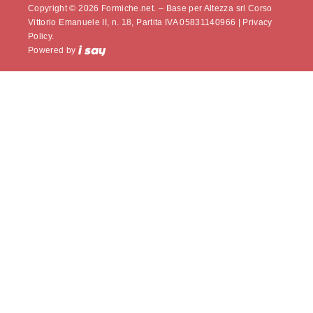
Copyright © 2026 Formiche.net. – Base per Altezza srl Corso
Vittorio Emanuele II, n. 18, Partita IVA 05831140966 |
Privacy
Policy.
Powered by