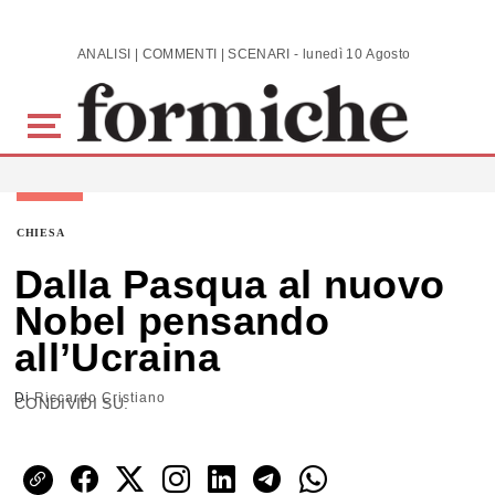
Skip to main content
ANALISI | COMMENTI | SCENARI - lunedì 10 Agosto 2026
CHIESA
Dalla Pasqua al nuovo
Nobel pensando
all’Ucraina
Di
Riccardo Cristiano
CONDIVIDI SU: