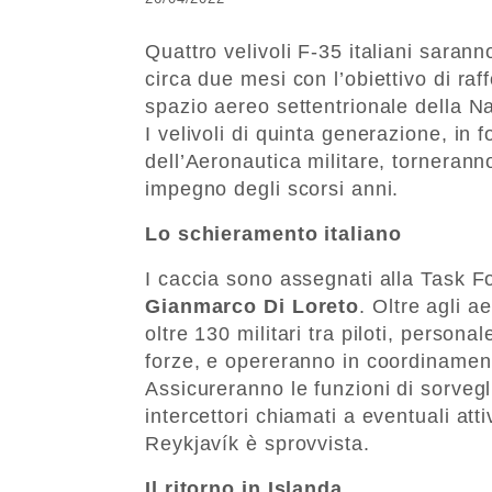
Quattro velivoli F-35 italiani saran
circa due mesi con l’obiettivo di raf
spazio aereo settentrionale della Na
I velivoli di quinta generazione, in
dell’Aeronautica militare, tornerann
impegno degli scorsi anni.
Lo schieramento italiano
I caccia sono assegnati alla Task F
Gianmarco
Di
Loreto
. Oltre agli a
oltre 130 militari tra piloti, persona
forze, e opereranno in coordinament
Assicureranno le funzioni di sorvegli
intercettori chiamati a eventuali atti
Reykjavík è sprovvista.
Il ritorno in Islanda