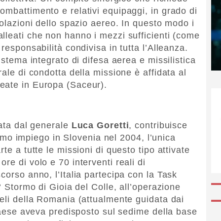
ombattimento e relativi equipaggi, in grado di
iolazioni dello spazio aereo. In questo modo i
lleati che non hanno i mezzi sufficienti (come
responsabilità condivisa in tutta l’Alleanza.
istema integrato di difesa aerea e missilistica
rale di condotta della missione è affidata al
eate in Europa (Saceur).
data dal generale
Luca
Goretti
, contribuisce
primo impiego in Slovenia nel 2004, l’unica
te a tutte le missioni di questo tipo attivate
re di volo e 70 interventi reali di
corso anno, l’Italia partecipa con la Task
° Stormo di Gioia del Colle, all’operazione
ieli della Romania (attualmente guidata dai
 Paese aveva predisposto sul sedime della base