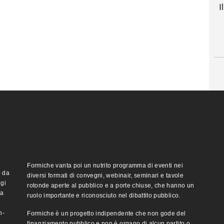
I
Formiche vanta poi un nutrito programma di eventi nei
o da
diversi formati di convegni, webinair, seminari e tavole
ggi
rotonde aperte al pubblico e a porte chiuse, che hanno un
ma
ruolo importante e riconosciuto nel dibattito pubblico.
n-
Formiche è un progetto indipendente che non gode del
finanziamento pubblico e non è organo di alcun partito o