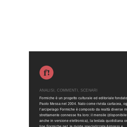
ANALISI, COMMENTI, SCENARI
Formiche è un progetto culturale ed editoriale fondat
Paolo Messa nel 2004. Nato come rivista cartacea, o
l’arcipelago Formiche è composto da realtà diverse 
strettamente connesse fra loro: il mensile (disponibile
anche in versione elettronica), la testata quotidiana o
line Formiche.net, le riviste specializzate Airpress e