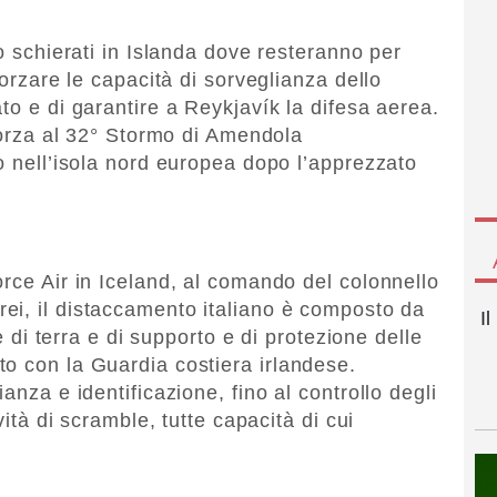
no schierati in Islanda dove resteranno per
forzare le capacità di sorveglianza dello
to e di garantire a Reykjavík la difesa aerea.
 forza al 32° Stormo di Amendola
o nell’isola nord europea dopo l’apprezzato
orce Air in Iceland, al comando del colonnello
erei, il distaccamento italiano è composto da
I
le di terra e di supporto e di protezione delle
o con la Guardia costiera irlandese.
anza e identificazione, fino al controllo degli
vità di scramble, tutte capacità di cui