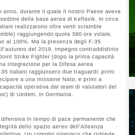
 anno, durante il quale il nostro Paese aveva
 sedime della base aerea di Keflavik. In circa
italiani realizzarono oltre venti scramble
ramble) raggiungendo quota 380 ore volate,
cino al 100%. Ma la presenza degli F-35
all’autunno del 2019, impegno contraddistinto
Joint Strike Fighter (dopo la prima capacità
ima integrazione per la Difesa aerea
-35 italiani raggiunsero due traguardi: primi
tecipare a una missione Nato, e primi a
 capacità operativa dal team di valutatori del
aoc) di Uedem, in Germania.
e difensiva in tempo di pace permanente che
ntegrità dello spazio aereo dell’Alleanza
collettiva. Un compito sinergico che richiede