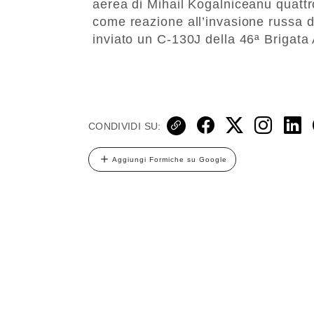
aerea di Mihail Kogalniceanu quattr
come reazione all’invasione russa de
inviato un C-130J della 46ª Brigata A
CONDIVIDI SU:
Aggiungi Formiche su Google