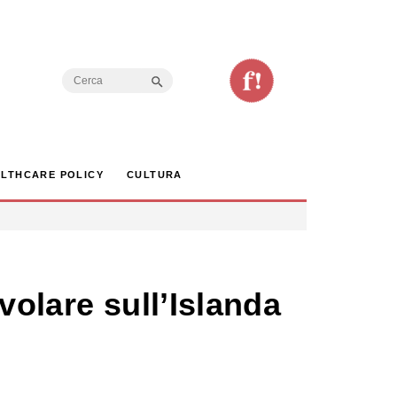
Search Button
Search
for:
LTHCARE POLICY
CULTURA
 volare sull’Islanda