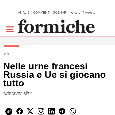
Skip to main content
ANALISI | COMMENTI | SCENARI - venerdì 7 Agosto 2026
ESTERI
Nelle urne francesi
Russia e Ue si giocano
tutto
Di
Francesco Sisci
CONDIVIDI SU: