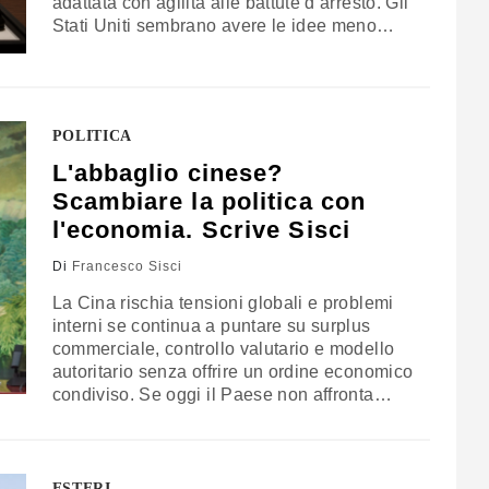
adattata con agilità alle battute d’arresto. Gli
Stati Uniti sembrano avere le idee meno
chiare. Gli asiatici potrebbero decidere di
muoversi da soli contro la Repubblica
Popolare Cinese. L’analisi di Francesco
Sisci, direttore di Appia Institute
POLITICA
L'abbaglio cinese?
Scambiare la politica con
l'economia. Scrive Sisci
Di
Francesco Sisci
La Cina rischia tensioni globali e problemi
interni se continua a puntare su surplus
commerciale, controllo valutario e modello
autoritario senza offrire un ordine economico
condiviso. Se oggi il Paese non affronta
seriamente – con le regole del mercato, non
con fantasie politiche – la questione dei suoi
interessi commerciali e valutari, potrebbe
perdere altri decenni. L’analisi di Francesco
ESTERI