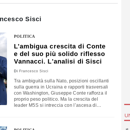
ncesco Sisci
POLITICA
L’ambigua crescita di Conte
e del suo più solido riflesso
Vannacci. L'analisi di Sisci
Di
Francesco Sisci
Tra ambiguità sulla Nato, posizioni oscillanti
sulla guerra in Ucraina e rapporti trasversali
con Washington, Giuseppe Conte rafforza il
proprio peso politico. Ma la crescita del
leader M5S si intreccia con l’ascesa di
Roberto Vannacci, che ne amplifica e
U
consolida la sfida al sistema. L’analisi di
Francesco Sisci