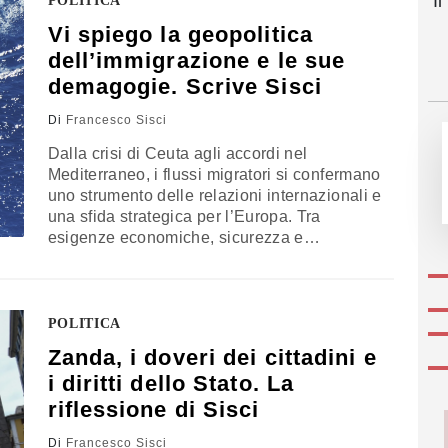
I
POLITICA
Vi spiego la geopolitica
dell’immigrazione e le sue
demagogie. Scrive Sisci
Di
Francesco Sisci
Dalla crisi di Ceuta agli accordi nel
Mediterraneo, i flussi migratori si confermano
uno strumento delle relazioni internazionali e
una sfida strategica per l’Europa. Tra
esigenze economiche, sicurezza e
cooperazione con l’Africa, la politica è
chiamata a superare letture semplificate. Il
commento di Francesco Sisci
POLITICA
Zanda, i doveri dei cittadini e
i diritti dello Stato. La
riflessione di Sisci
Di
Francesco Sisci