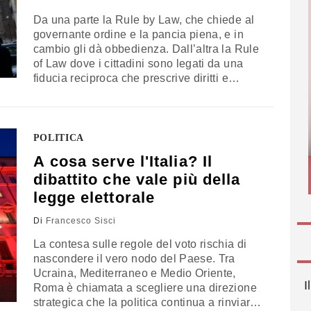
Da una parte la Rule by Law, che chiede al
governante ordine e la pancia piena, e in
cambio gli dà obbedienza. Dall’altra la Rule
of Law dove i cittadini sono legati da una
fiducia reciproca che prescrive diritti e
doveri. Luigi Zanda sul Sole 24 Ore ha
invitato i partiti a uscire dai piccoli calcoli
elettorali e ritrovare un senso alto dello
Stato. Francesco Sisci spiega perché
POLITICA
dovrebbero ascoltarlo tutti
A cosa serve l'Italia? Il
dibattito che vale più della
legge elettorale
Di
Francesco Sisci
La contesa sulle regole del voto rischia di
nascondere il vero nodo del Paese. Tra
Ucraina, Mediterraneo e Medio Oriente,
I
Roma è chiamata a scegliere una direzione
strategica che la politica continua a rinviare.