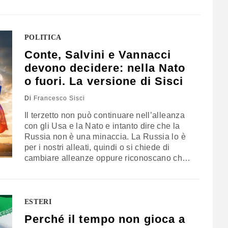
Il commento di Francesco Sisci
POLITICA
Conte, Salvini e Vannacci
devono decidere: nella Nato
o fuori. La versione di Sisci
Di
Francesco Sisci
Il terzetto non può continuare nell’alleanza
con gli Usa e la Nato e intanto dire che la
Russia non è una minaccia. La Russia lo è
per i nostri alleati, quindi o si chiede di
cambiare alleanze oppure riconoscano che
la Russia è una minaccia. Il commento di
Francesco Sisci
ESTERI
Perché il tempo non gioca a