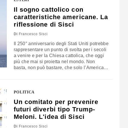
Sisci, direttore di Appia Institute
Il sogno cattolico con
caratteristiche americane. La
riflessione di Sisci
Di
Francesco Sisci
Il 250° anniversario degli Stati Uniti potrebbe
rappresentare un punto di svolta per i secoli
a venire e per la Chiesa cattolica, che oggi
più che mai si proietta nel mondo. Non
basta, non può bastare, che solo l’America
sia un luogo speciale: deve esserlo il mondo
intero
POLITICA
Un comitato per prevenire
futuri diverbi tipo Trump-
Meloni. L'idea di Sisci
Di
Francesco Sisci