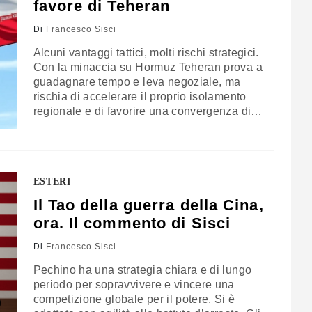
favore di Teheran
Di
Francesco Sisci
Alcuni vantaggi tattici, molti rischi strategici.
Con la minaccia su Hormuz Teheran prova a
guadagnare tempo e leva negoziale, ma
rischia di accelerare il proprio isolamento
regionale e di favorire una convergenza di
interessi tra Stati Uniti e potenze
mediorientali contrarie alle sue ambizioni
nucleari. L’analisi di Francesco Sisci,
direttore di Appia Institute
ESTERI
Il Tao della guerra della Cina,
ora. Il commento di Sisci
Di
Francesco Sisci
Pechino ha una strategia chiara e di lungo
periodo per sopravvivere e vincere una
competizione globale per il potere. Si è