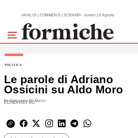
Skip to main content
ANALISI | COMMENTI | SCENARI - lunedì 10 Agosto 2026
POLITICA
Le parole di Adriano
Ossicini su Aldo Moro
Di
Antonello Di Mario
CONDIVIDI SU: