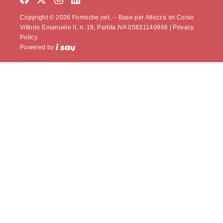
Copyright © 2026 Formiche.net. – Base per Altezza srl Corso
Vittorio Emanuele II, n. 18, Partita IVA 05831140966 |
Privacy
Policy.
Powered by