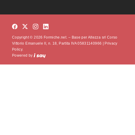
Copyright © 2026 Formiche.net. – Base per Altezza srl Corso
Vittorio Emanuele II, n. 18, Partita IVA 05831140966 |
Privacy
Policy.
Powered by