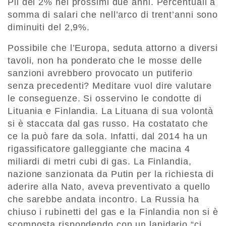
Pil del 2% nei prossimi due anni. Percentuali a
somma di salari che nell’arco di trent’anni sono
diminuiti del 2,9%.
Possibile che l’Europa, seduta attorno a diversi
tavoli, non ha ponderato che le mosse delle
sanzioni avrebbero provocato un putiferio
senza precedenti? Meditare vuol dire valutare
le conseguenze. Si osservino le condotte di
Lituania e Finlandia. La Lituana di sua volontà
si è staccata dal gas russo. Ha costatato che
ce la può fare da sola. Infatti, dal 2014 ha un
rigassificatore galleggiante che macina 4
miliardi di metri cubi di gas. La Finlandia,
nazione sanzionata da Putin per la richiesta di
aderire alla Nato, aveva preventivato a quello
che sarebbe andata incontro. La Russia ha
chiuso i rubinetti del gas e la Finlandia non si è
scomposta rispondendo con un lapidario “ci