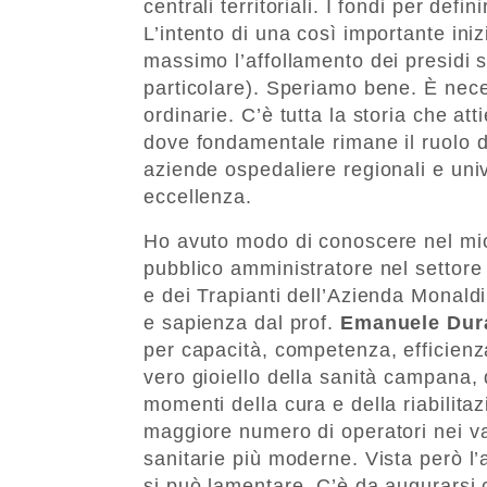
centrali territoriali. I fondi per defi
L’intento di una così importante ini
massimo l’affollamento dei presidi sa
particolare). Speriamo bene. È nece
ordinarie. C’è tutta la storia che at
dove fondamentale rimane il ruolo de
aziende ospedaliere regionali e unive
eccellenza.
Ho avuto modo di conoscere nel mio
pubblico amministratore nel settore s
e dei Trapianti dell’Azienda Monaldi 
e sapienza dal prof.
Emanuele Dur
per capacità, competenza, efficienz
vero gioiello della sanità campana, 
momenti della cura e della riabilit
maggiore numero di operatori nei var
sanitarie più moderne. Vista però l’
si può lamentare. C’è da augurarsi c