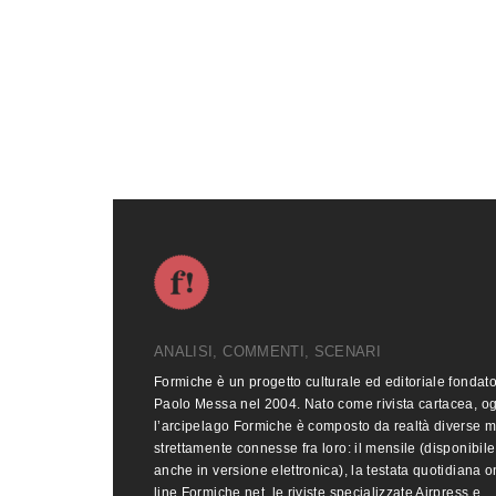
ANALISI, COMMENTI, SCENARI
Formiche è un progetto culturale ed editoriale fondat
Paolo Messa nel 2004. Nato come rivista cartacea, o
l’arcipelago Formiche è composto da realtà diverse 
strettamente connesse fra loro: il mensile (disponibile
anche in versione elettronica), la testata quotidiana o
line Formiche.net, le riviste specializzate Airpress e