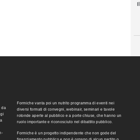
I
Formiche vanta poi un nutrito programma di eventi nei
o da
diversi formati di convegni, webinair, seminari e tavole
ggi
rotonde aperte al pubblico e a porte chiuse, che hanno un
ma
ruolo importante e riconosciuto nel dibattito pubblico.
n-
Formiche è un progetto indipendente che non gode del
finanziamento pubblico e non è organo di alcun partito o