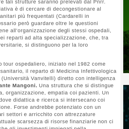
nire tali strutture saranno prelevati dal Pnrr.
ziativa è di cercare di decongestionare al
nitari più frequentati (Cardarelli in
ssario però guardare oltre le questioni
tiene all’organizzazione degli stessi ospedali,
i reparti ad alta specializzazione, che, tra
rsitarie, si distinguono per la loro
 tour ospedaliero, iniziato nel 1982 come
anitario, il reparto di Medicina Infettivologica
(Università Vanvitelli) diretto con intelligenza
ante Mangoni.
Una struttura che si distingue
a, organizzazione, empatia coi pazienti. Un
dove didattica e ricerca si intersecano coi
azione. Forse andrebbe potenziato con un
i settori e arricchito con attrezzature
attuale scarsezza di risorse finanziarie non ci
he gli investimenti impiegati nella