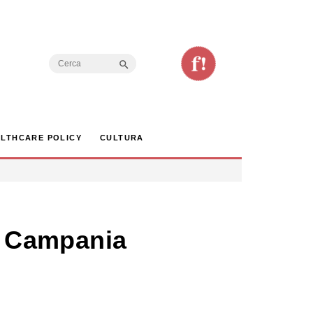
Search Button
Search
for:
LTHCARE POLICY
CULTURA
in Campania