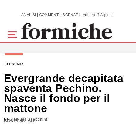
Skip to main content
ANALISI | COMMENTI | SCENARI - venerdì 7 Agosto 2026
ECONOMIA
Evergrande decapitata
spaventa Pechino.
Nasce il fondo per il
mattone
Di
Gianluca Zapponini
CONDIVIDI SU: