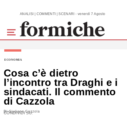
Skip to main content
ANALISI | COMMENTI | SCENARI - venerdì 7 Agosto 2026
ECONOMIA
Cosa c’è dietro
l’incontro tra Draghi e i
sindacati. Il commento
di Cazzola
Di
Giuliano Cazzola
CONDIVIDI SU: