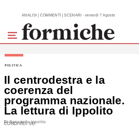
Skip to main content
ANALISI | COMMENTI | SCENARI - venerdì 7 Agosto 2026
POLITICA
Il centrodestra e la
coerenza del
programma nazionale.
La lettura di Ippolito
Di
Benedetto Ippolito
CONDIVIDI SU: