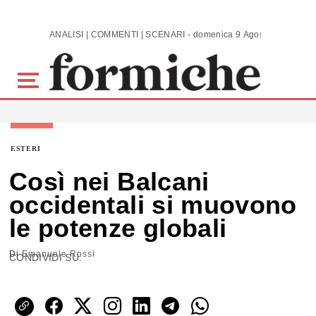
Skip to main content
ANALISI | COMMENTI | SCENARI - domenica 9 Agosto 2026
ESTERI
Così nei Balcani
occidentali si muovono
le potenze globali
Di
Emanuele Rossi
CONDIVIDI SU: