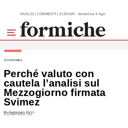
Skip to main content
ANALISI | COMMENTI | SCENARI - domenica 9 Agosto 2026
ECONOMIA
Perché valuto con
cautela l’analisi sul
Mezzogiorno firmata
Svimez
Di
Federico Pirro
CONDIVIDI SU: