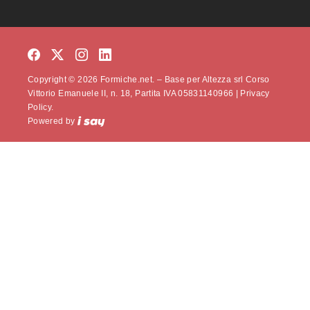
Copyright © 2026 Formiche.net. – Base per Altezza srl Corso
Vittorio Emanuele II, n. 18, Partita IVA 05831140966 |
Privacy
Policy.
Powered by