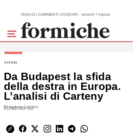
Skip to main content
ANALISI | COMMENTI | SCENARI - venerdì 7 Agosto 2026
ESTERI
Da Budapest la sfida
della destra in Europa.
L’analisi di Carteny
Di
Andrea Carteny
CONDIVIDI SU: