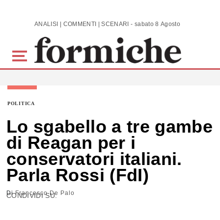
Skip to main content
ANALISI | COMMENTI | SCENARI - sabato 8 Agosto 2026
POLITICA
Lo sgabello a tre gambe
di Reagan per i
conservatori italiani.
Parla Rossi (FdI)
Di
Francesco De Palo
CONDIVIDI SU: