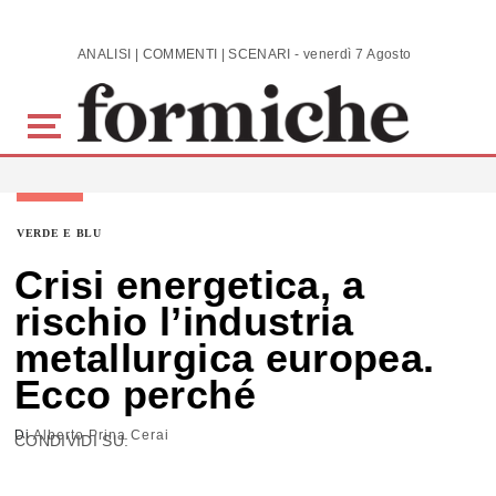
Skip to main content
ANALISI | COMMENTI | SCENARI - venerdì 7 Agosto 2026
VERDE E BLU
Crisi energetica, a
rischio l’industria
metallurgica europea.
Ecco perché
Di
Alberto Prina Cerai
CONDIVIDI SU: