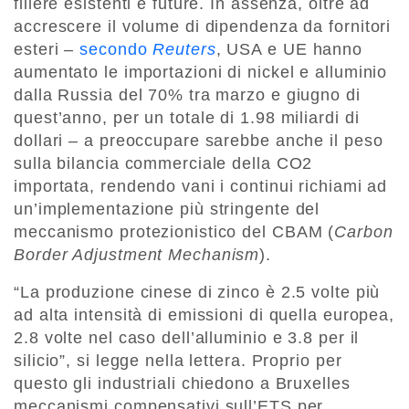
filiere esistenti e future. In assenza, oltre ad
accrescere il volume di dipendenza da fornitori
esteri –
secondo
Reuters
, USA e UE hanno
aumentato le importazioni di nickel e alluminio
dalla Russia del 70% tra marzo e giugno di
quest’anno, per un totale di 1.98 miliardi di
dollari – a preoccupare sarebbe anche il peso
sulla bilancia commerciale della CO2
importata, rendendo vani i continui richiami ad
un’implementazione più stringente del
meccanismo protezionistico del CBAM (
Carbon
Border Adjustment Mechanism
).
“La produzione cinese di zinco è 2.5 volte più
ad alta intensità di emissioni di quella europea,
2.8 volte nel caso dell’alluminio e 3.8 per il
silicio”, si legge nella lettera. Proprio per
questo gli industriali chiedono a Bruxelles
meccanismi compensativi sull’ETS per