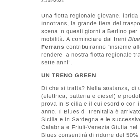
21/09/2022
Una flotta regionale giovane, ibrida
Innotrans, la grande fiera del traspo
scena in questi giorni a Berlino per 
mobilità. A cominciare dai treni
Blu
Ferraris
contribuiranno “insieme al
rendere la nostra flotta regionale t
sette anni”.
UN TRENO GREEN
Di che si tratta? Nella sostanza, di 
(elettrica, batteria e diesel) e prodo
prova in Sicilia e il cui esordio con 
anno. Il Blues di Trenitalia è arriva
Sicilia e in Sardegna e le success
Calabria e Friuli-Venezia Giulia nel 
Blues consentirà di ridurre del 50% 