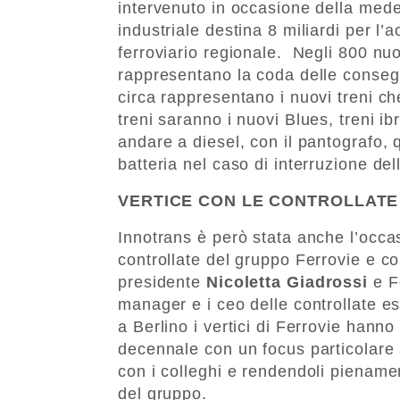
intervenuto in occasione della med
industriale destina 8 miliardi per l’a
ferroviario regionale. Negli 800 nu
rappresentano la coda delle consegn
circa rappresentano i nuovi treni ch
treni saranno i nuovi Blues, treni ib
andare a diesel, con il pantografo, qu
batteria nel caso di interruzione dell
VERTICE CON LE CONTROLLATE
Innotrans è però stata anche l’occas
controllate del gruppo Ferrovie e con 
presidente
Nicoletta Giadrossi
e Fe
manager e i ceo delle controllate 
a Berlino i vertici di Ferrovie hanno 
decennale con un focus particolare s
con i colleghi e rendendoli pienament
del gruppo.