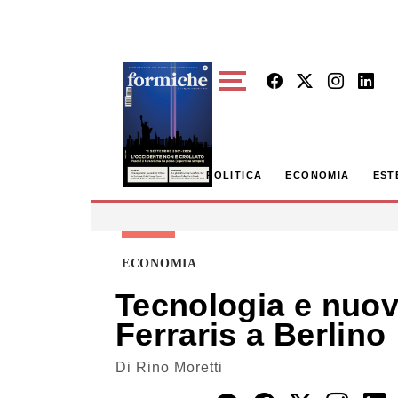
Skip to main content
POLITICA
ECONOMIA
EST
ECONOMIA
Tecnologia e nuova
Ferraris a Berlino
Di
Rino Moretti