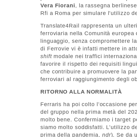
Vera Fiorani
, la rassegna berlinese
Rfi a Roma per simulare l’utilizzo d
Translate4Rail rappresenta un ulterio
ferroviaria nella Comunità europea c
linguaggio, senza compromettere la s
di Ferrovie vi è infatti mettere in a
shift
modale nei traffici internaziona
favorire il rispetto dei requisiti ling
che contribuire a promuovere la part
ferroviari al raggiungimento degli obi
RITORNO ALLA NORMALITÀ
Ferraris ha poi colto l’occasione pe
del gruppo nella prima metà del 202
molto bene. Confermiamo i target per
siamo molto soddisfatti. L’utilizzo de
prima della pandemia,
ndr
). Se da 