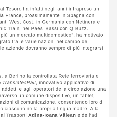
al Tesoro ha infatti negli anni intrapreso un
lia France, prossimamente in Spagna con
anti West Cost, in Germania con Netinera e
enic Train, nei Paesi Bassi con Q-Buzz.
 più un mercato multidomestico”, ha motivato
grato tra le varie nazioni nel campo dei
ui le aziende dovranno sempre di più integrarsi
, a Berlino la controllata Rete ferroviaria e
to
Translate4Rail
, innovativo applicativo di
 addetti e agli operatori della circolazione una
traverso un comune dispositivo, un tablet,
tuazioni di comunicazione, consentendo loro di
 ciascuno nella propria lingua madre. Alla
ai Trasporti
Adina-Ioana Vălean
e dell’ad