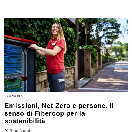
decisionali e di gestione del rischio nei settori strategici
del Paese. Per questo serve governare la rivoluzione,
senza subirla. L’evento presso Terrazza Civita
promosso e organizzato da Formiche in collaborazione
con CSQA
ECONOMIA
Emissioni, Net Zero e persone. Il
senso di Fibercop per la
sostenibilità
Di
Rino Moretti