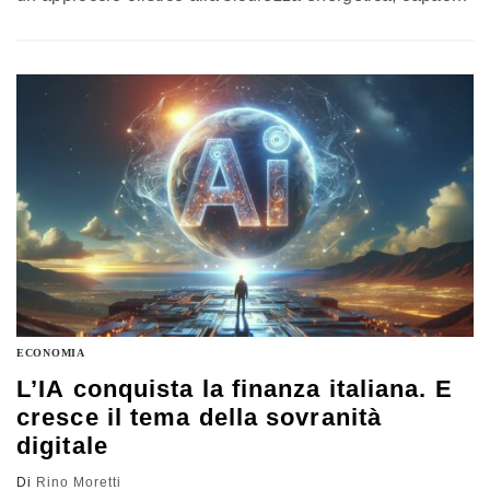
di accrescere la sovranità del Paese, consolidando
spazio d’azione e potere negoziale nelle relazioni
internazionali. In questo quadro, le infrastrutture di gas
italiane, e il fatto che siano in capo a un unico
operatore, Snam, si confermano come elementi abilitanti
per il sistema economico
ECONOMIA
L’IA conquista la finanza italiana. E
cresce il tema della sovranità
digitale
Di
Rino Moretti