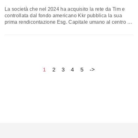
La società che nel 2024 ha acquisito la rete da Tim e
controllata dal fondo americano Kkr pubblica la sua
prima rendicontazione Esg. Capitale umano al centro e
taglio delle emissioni oltre le aspettative
1
2
3
4
5
->