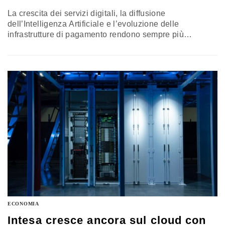
La crescita dei servizi digitali, la diffusione
dell’Intelligenza Artificiale e l’evoluzione delle
infrastrutture di pagamento rendono sempre più
imprescindibile a livello europeo la trasformazione
dell’ecosistema digitale e finanziario. I risultati del report
realizzato da Deloitte nell’ambito della prima edizione di
WeSec, Il Salone della sicurezza, che si terrà a Milano il
22 e il 23 settembre
ECONOMIA
Intesa cresce ancora sul cloud con