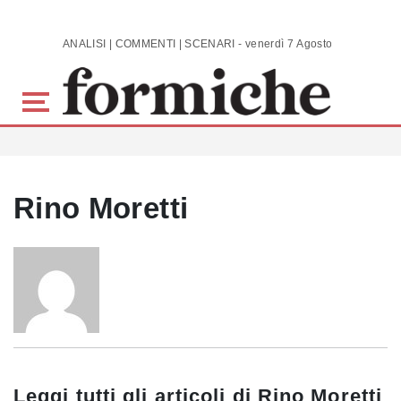
Skip to main content
ANALISI | COMMENTI | SCENARI - venerdì 7 Agosto 2026
Rino Moretti
Leggi tutti gli articoli di
Rino Moretti