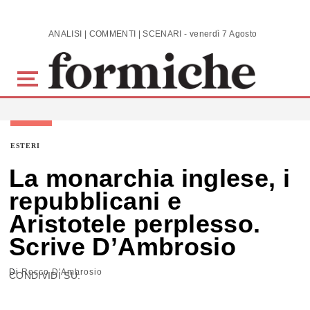
Skip to main content
ANALISI | COMMENTI | SCENARI - venerdì 7 Agosto 2026
ESTERI
La monarchia inglese, i
repubblicani e
Aristotele perplesso.
Scrive D’Ambrosio
Di
Rocco D'Ambrosio
CONDIVIDI SU: