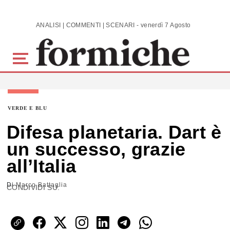
Skip to main content
ANALISI | COMMENTI | SCENARI - venerdì 7 Agosto 2026
VERDE E BLU
Difesa planetaria. Dart è
un successo, grazie
all’Italia
Di
Marco Battaglia
CONDIVIDI SU: