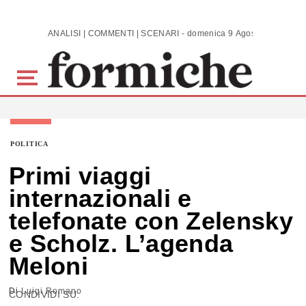
Skip to main content
ANALISI | COMMENTI | SCENARI - domenica 9 Agosto 2026
POLITICA
Primi viaggi
internazionali e
telefonate con Zelensky
e Scholz. L’agenda
Meloni
Di
Luigi Romano
CONDIVIDI SU: