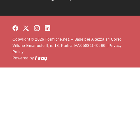
Copyright © 2026 Formiche.net. – Base per Altezza srl Corso
Vittorio Emanuele II, n. 18, Partita IVA 05831140966 |
Privacy
Policy.
Powered by