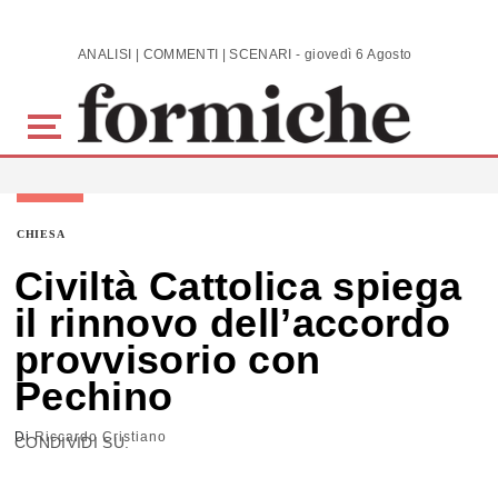
Skip to main content
ANALISI | COMMENTI | SCENARI - giovedì 6 Agosto 2026
CHIESA
Civiltà Cattolica spiega
il rinnovo dell’accordo
provvisorio con
Pechino
Di
Riccardo Cristiano
CONDIVIDI SU: