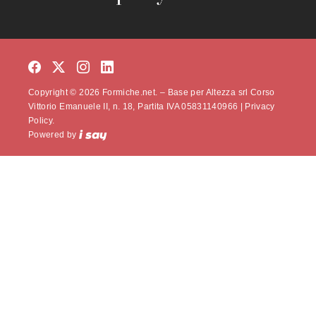
Copyright © 2026 Formiche.net. – Base per Altezza srl Corso
Vittorio Emanuele II, n. 18, Partita IVA 05831140966 |
Privacy
Policy.
Powered by