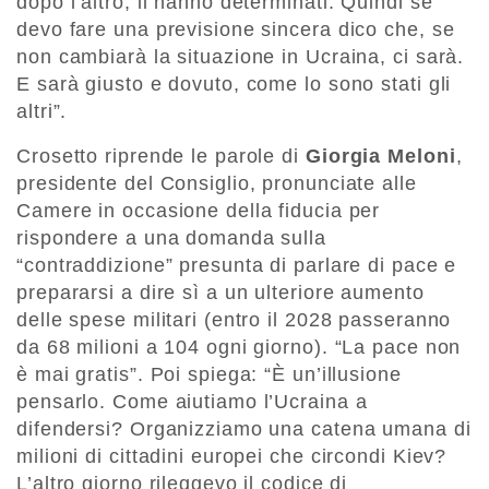
dopo l’altro, li hanno determinati. Quindi se
devo fare una previsione sincera dico che, se
non cambiarà la situazione in Ucraina, ci sarà.
E sarà giusto e dovuto, come lo sono stati gli
altri”.
Crosetto riprende le parole di
Giorgia Meloni
,
presidente del Consiglio, pronunciate alle
Camere in occasione della fiducia per
rispondere a una domanda sulla
“contraddizione” presunta di parlare di pace e
prepararsi a dire sì a un ulteriore aumento
delle spese militari (entro il 2028 passeranno
da 68 milioni a 104 ogni giorno). “La pace non
è mai gratis”. Poi spiega: “È un’illusione
pensarlo. Come aiutiamo l’Ucraina a
difendersi? Organizziamo una catena umana di
milioni di cittadini europei che circondi Kiev?
L’altro giorno rileggevo il codice di