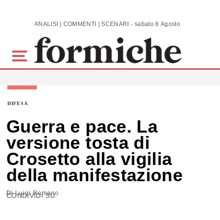
Skip to main content
ANALISI | COMMENTI | SCENARI - sabato 8 Agosto 2026
DIFESA
Guerra e pace. La
versione tosta di
Crosetto alla vigilia
della manifestazione
Di
Luigi Romano
CONDIVIDI SU: