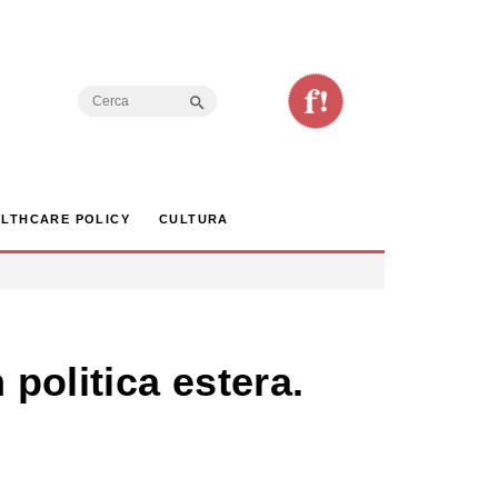
Search Button
Search
for:
LTHCARE POLICY
CULTURA
 politica estera.