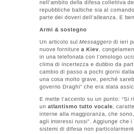
nell’ambito della difesa collettiva d
repubbliche baltiche sia al comando
parte dei doveri dell’alleanza. E be
Armi & sostegno
Un articolo sul
Messaggero
di ieri 
nuove forniture
a Kiev
, congelament
in una telefonata con l’omologo ucr
clima di incertezza e dubbio da parte
cambio di passo a pochi giorni dall
una cosa molto grave, perché sarebb
governo Draghi” che era stata assic
E mette l’accento su un punto: “Si r
un
atlantismo tutto vocale
, caratt
interne alla maggioranza, che sono,
agli interessi russi”. Aggiunge che 
sistemi di difesa non particolarme