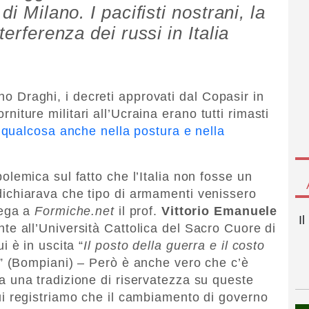
di Milano. I pacifisti nostrani, la
terferenza dei russi in Italia
rno Draghi, i decreti approvati dal Copasir in
orniture militari all’Ucraina erano tutti rimasti
qualcosa anche nella postura e nella
olemica sul fatto che l’Italia non fosse un
ichiarava che tipo di armamenti venissero
iega a
Formiche.net
il prof.
Vittorio Emanuele
I
te all’Università Cattolica del Sacro Cuore di
i è in uscita “
Il posto della guerra e il costo
” (Bompiani) – Però è anche vero che c’è
a una tradizione di riservatezza su queste
ui registriamo che il cambiamento di governo